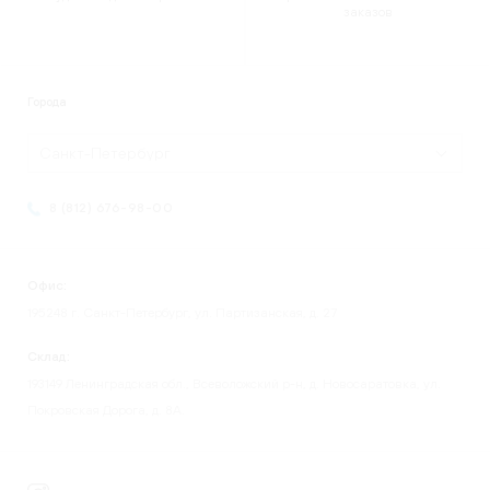
заказов
Города
Санкт-Петербург
8 (812) 676-98-00
Офис:
195248 г. Санкт-Петербург, ул. Партизанская, д. 27
Склад:
193149 Ленинградская обл., Всеволожский р-н, д. Новосаратовка, ул.
Покровская Дорога, д. 8А.