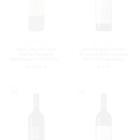
ИТАЛИЯ
ИТАЛИЯ
Вино Паитин Сори
Вино Поджио Антико
Паитин Ризерва
Россо ди Монтальчино
Барбареско, 2011, DOCG,
2019, DOC, красное,
красное, сухое, 0.75л
сухое, 0.75л
26 821.60 ₽
8 113 ₽