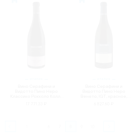
ИТАЛИЯ
ИТАЛИЯ
Вино Серафини и
Вино Серафини и
Видотто Пино Неро
Видотто Пино Неро
Классико Рокколо Колли
Венето, IGT, красное,
Тревиджани, IGT,
сухое, 0.75л
17 771.33 ₽
6 827.60 ₽
красное, сухое, 0.75л
1
...
6
7
8
9
10