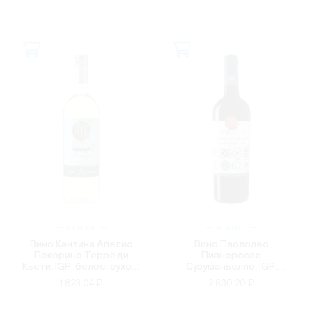
ИТАЛИЯ
ИТАЛИЯ
Вино Кантина Апелио
Вино Паололео
Пекорино Терре ди
Пианероссе
Кьети, IGP, белое, сухое,
Сузуманьелло, IGP,
0.75л
красное, полусухое,
1 823.04 ₽
2 830.20 ₽
0.75л