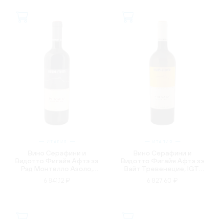
ИТАЛИЯ
ИТАЛИЯ
Вино Серафини и
Вино Серафини и
Видотто Фигайя Афтэ зэ
Видотто Фигайя Афтэ зэ
Рэд Монтелло Азоло,
Вайт Тревенецие, IGT,
DOC, красное, сухое,
белое, сухое, 0.75л
6 841.12 ₽
6 827.60 ₽
0.75л