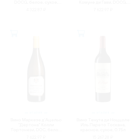
DOCG, белое, сухое,
Комуне ди Гави, DOCG,
0.75л
белое, сухое, 0.75л
4 322.87 ₽
7 622.97 ₽
ИТАЛИЯ
ИТАЛИЯ
Вино Маркезе д'Ацельо
Вино Тенута ди Ноццоле
"Дертона" Колли
Иль Парето Тоскана,
Тортонези, DOC, белое,
красное, сухое, 0.75л
сухое, 0.75л
7 622.97 ₽
15 267.28 ₽