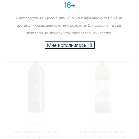
18+
Вино Гроттайа Тоскана
Вино Гроттайа Тоскана
Розато, IGT, розовое,
Верментино, IGT, белое,
сухое, 0.75л
сухое, 0.75л
Сайт содержит информацию, не рекомендованную для лиц, не
4 681.75 ₽
4 681.75 ₽
достигших совершеннолетнего возраста. Для доступа на сайт
подтвердите, пожалуйста, свое совершеннолетие.
Мне исполнилось 18
ИТАЛИЯ
ИТАЛИЯ
Вино Маркезе Радджо
Вино Маркезе Радджо
Гави дель Комуне ди Гави,
"Олд Аннэ" Гави дель