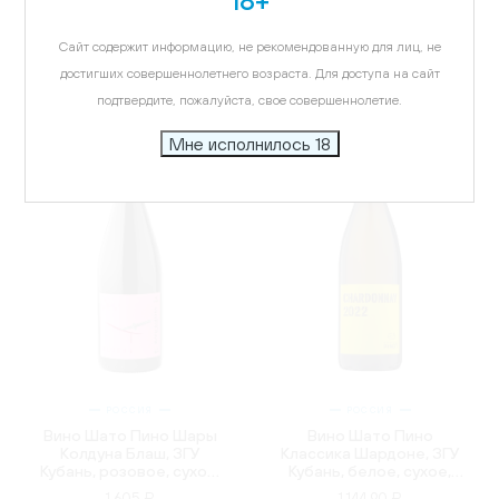
Совиньон Морской, ЗГУ
Кубань, красное, сухое,
Кубань, красное, сухое,
0.75л
12 708.33 ₽
1 337.50 ₽
Сайт содержит информацию, не рекомендованную для лиц, не
0.75л
достигших совершеннолетнего возраста. Для доступа на сайт
подтвердите, пожалуйста, свое совершеннолетие.
Мне исполнилось 18
РОССИЯ
РОССИЯ
Вино Шато Пино Шары
Вино Шато Пино
Колдуна Блаш, ЗГУ
Классика Шардоне, ЗГУ
Кубань, розовое, сухое,
Кубань, белое, сухое,
0.75л
0.75л
1 605 ₽
1 144.90 ₽