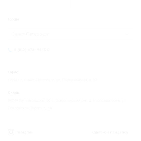
Города
Санкт-Петербург
8 (812) 676-98-00
Офис:
195248 г. Санкт-Петербург, ул. Партизанская, д. 27
Склад:
193149 Ленинградская обл., Всеволожский р-н, д. Новосаратовка, ул.
Покровская Дорога, д. 8А.
Instagram
Сделано в
its.agency