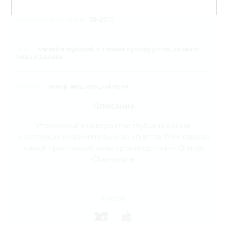
Температура подачи:
18-20 C
Вкус:
мягкий и глубокий, с тонами сухофруктов, лесного
мёда и дерева
Аромат:
инжир, мёд, грецкий орех
Описание
Утонченный и невероятно глубокий Коньяк,
состоящий исключительно из спиртов 1994 года из
самой престижной зоны производства — Grande
Champagne.
Блюда: