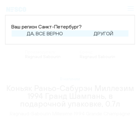
Ваш регион Санкт-Петербург?
ДА, ВСЕ ВЕРНО
ДРУГОЙ
Главная
Каталог
Крепкий алкоголь
Коньяк
Производитель:
Бренд:
Ragnaud Sabourin
Ragnaud Sabourin
В наличии
Коньяк Раньо-Сабурэн Миллезим
1994 Гранд Шампань, в
подарочной упаковке, 0.7л
Ragnaud-Sabourin Millesime 1994 Grande Champagne