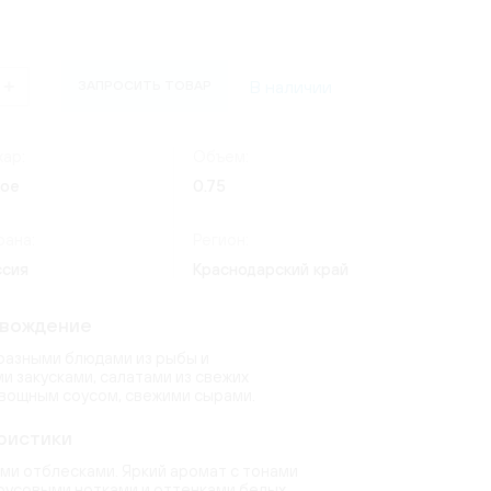
(24)
Россия
(4)
ate
ческий
Италия
(7)
os Lima
)
(9)
(8)
В наличии
ЗАПРОСИТЬ ТОВАР
Германия
(20)
1)
(3)
erg
quot
(2)
ар:
Объем:
(15)
6)
хое
0.75
6)
ndon
(2)
(14)
uet
рана:
Регион:
toni
(9)
ссия
Краснодарский край
(2)
)
овождение
разными блюдами из рыбы и
и закусками, салатами из свежих
овощным соусом, свежими сырами.
ристики
ми отблесками. Яркий аромат с тонами
трусовыми нотками и оттенками белых