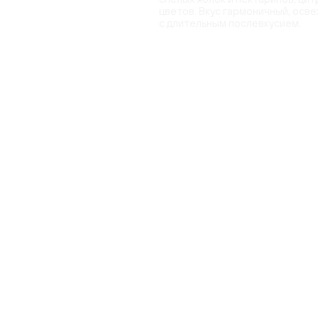
цветов. Вкус гармоничный, осв
с длительным послевкусием.