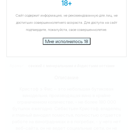
18+
Виноград:
Шардоне
Сайт содержит информацию, не рекомендованную для лиц, не
достигших совершеннолетнего возраста. Для доступа на сайт
подтвердите, пожалуйста, свое совершеннолетие.
Температура подачи:
11-13 C
Мне исполнилось 18
Вкус:
минеральный
Аромат:
свежий с минеральными и йодистыми нотками
Описание
Кристоф э Фис – это небольшая бутиковая
винодельня, производящая вино в крайне
ограниченном количестве, - не более 180 000
бутылок ежегодно. Себастьен Кристоф, владелец
и главный винодел поместья, полностью отдается
работе на виноградниках и в погребах, - у него нет
веб-сайта, он не ведет социальные сети, он не