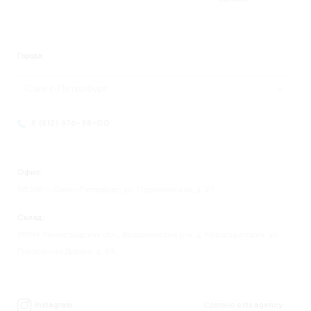
Города
Санкт-Петербург
8 (812) 676-98-00
Офис:
195248 г. Санкт-Петербург, ул. Партизанская, д. 27
Склад:
193149 Ленинградская обл., Всеволожский р-н, д. Новосаратовка, ул.
Покровская Дорога, д. 8А.
Instagram
Сделано в
its.agency