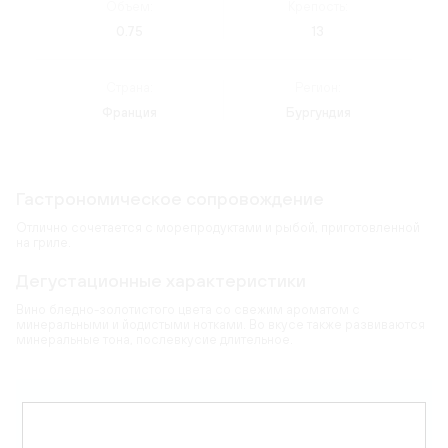
Объем:
Крепость:
0.75
13
Страна:
Регион:
Франция
Бургундия
Гастрономическое сопровождение
Отлично сочетается с морепродуктами и рыбой, приготовленной
на гриле.
Дегустационные характеристики
Вино бледно-золотистого цвета со свежим ароматом с
минеральными и йодистыми нотками. Во вкусе также развиваются
минеральные тона, послевкусие длительное.
Карта
Цветовая гамма:
бледно-золотистый