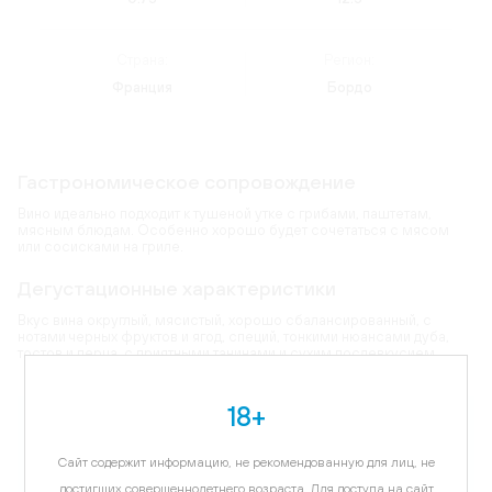
Страна:
Регион:
Франция
Бордо
Гастрономическое сопровождение
Вино идеально подходит к тушеной утке с грибами, паштетам,
мясным блюдам. Особенно хорошо будет сочетаться с мясом
или сосисками на гриле.
Дегустационные характеристики
Вкус вина округлый, мясистый, хорошо сбалансированный, с
нотами черных фруктов и ягод, специй, тонкими нюансами дуба,
тостов и перца, с приятными танинами и сухим послевкусием.
Карта
18+
Цветовая гамма:
темно-красный
Сайт содержит информацию, не рекомендованную для лиц, не
достигших совершеннолетнего возраста. Для доступа на сайт