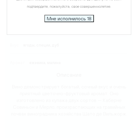
подтвердите, пожалуйста, свое совершеннолетие.
Виноград:
Каберне Совиньон, Мерло
Мне исполнилось 18
Температура подачи:
17-18 C
Вкус:
ягоды, специи, дуб
Аромат:
ежевика, малина
Описание
Вино демонстрирует богатый, сочный вкус и очень
приятный цветочно-фруктовый аромат. Оно
изготовлено из купажа двух сортов — Каберне
Совиньон и Мерло, произрастающих на гравийных
почвах виноградника хозяйства Шато де Вильжорж.