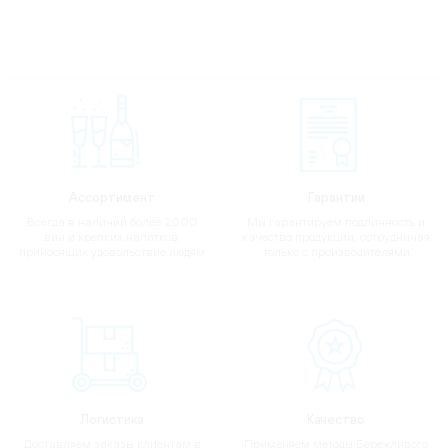
Ассортимент
Гарантии
Всегда в наличии более 2000
Мы гарантируем подлинность и
вин и крепких напитков,
качество продукции, сотрудничая
приносящих удовольствие людям
только с производителями
Логистика
Качество
Доставляем заказы клиентам в
Применяем методы Бережливого