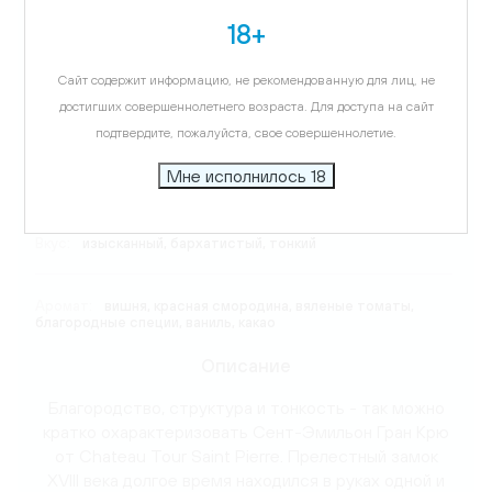
18+
Цветовая гамма:
гранатовый
Сайт содержит информацию, не рекомендованную для лиц, не
достигших совершеннолетнего возраста. Для доступа на сайт
Виноград:
Мерло, Каберне Фран, Каберне Совиньон
подтвердите, пожалуйста, свое совершеннолетие.
Мне исполнилось 18
Температура подачи:
16-18 C
Вкус:
изысканный, бархатистый, тонкий
Аромат:
вишня, красная смородина, вяленые томаты,
благородные специи, ваниль, какао
Описание
Благородство, структура и тонкость - так можно
кратко охарактеризовать Сент-Эмильон Гран Крю
от Chateau Tour Saint Pierre. Прелестный замок
XVIII века долгое время находился в руках одной и