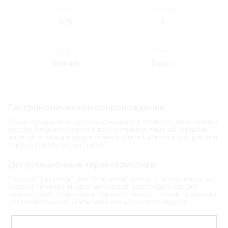
Объем:
Крепость:
0.75
13
Страна:
Регион:
Франция
Бордо
Гастрономическое сопровождение
Станет прекрасным сопровождением для плотных, с насыщенным
вкусом, блюд из красного мяса, - например, тушёной говядины,
жареной оленины или каре ягненка. А также для зрелых сыров, или
блюд на основе лесных грибов.
Дегустационные характеристики
Глубокий гранатовый цвет. Элегантный аромат с оттенками вишни,
красной смородины, вяленых томатов, благородных специй,
ванили и какао. Изысканный, бархатистый вкус - тонкий, прекрасно
сбалансированный. Длительное элегантное послевкусие.
Карта