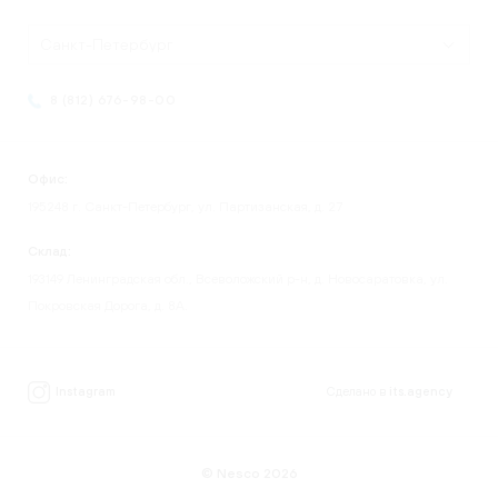
Санкт-Петербург
8 (812) 676-98-00
Офис:
195248 г. Санкт-Петербург, ул. Партизанская, д. 27
Склад:
193149 Ленинградская обл., Всеволожский р-н, д. Новосаратовка, ул.
Покровская Дорога, д. 8А.
Instagram
Сделано в
its.agency
© Nesco 2026