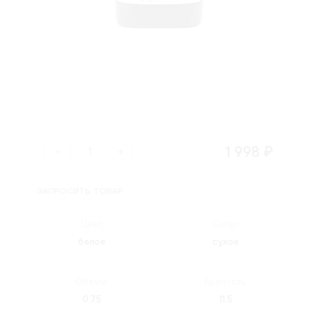
1 998 ₽
ЗАПРОСИТЬ ТОВАР
Цвет:
Сахар:
белое
сухое
Объем:
Крепость:
0.75
11.5