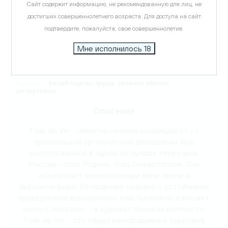
Сайт содержит информацию, не рекомендованную для лиц, не
достигших совершеннолетнего возраста. Для доступа на сайт
Температура подачи:
10-12 C
подтвердите, пожалуйста, свое совершеннолетие.
Мне исполнилось 18
Вкус:
гармоничный, свежий, с тонами зеленого яблока
Аромат:
белый персик, груша, зелёное яблоко,
цитрусовые
Описание
Toile de Vin - лимитированная коллекция от от
премиальной органической винодельни Aya,
расположенной в одном из лучших терруаров
России - селе Родное, близ Севастополя. Она
объединяет моносепажные вина, яркие и
выразительные. Ее название связано с устойчивым
французским выражением: toile буквально означает
«холст, полотно» - в художественном контексте.
Toile de Vin - это образ виноградника и терруара,