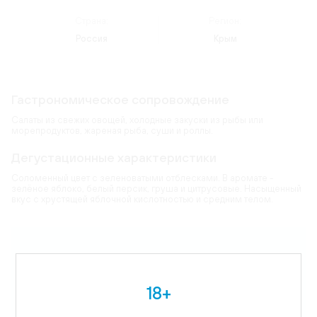
Страна:
Регион:
Россия
Крым
Гастрономическое сопровождение
Салаты из свежих овощей, холодные закуски из рыбы или
морепродуктов, жареная рыба, суши и роллы.
Дегустационные характеристики
Соломенный цвет с зеленоватыми отблесками. В аромате -
зелёное яблоко, белый персик, груша и цитрусовые. Насыщенный
вкус с хрустящей яблочной кислотностью и средним телом.
Карта
Цветовая гамма:
соломенный
18+
Виноград:
Пино Блан