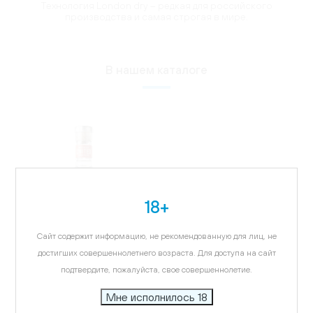
Технология London dry – редкая для российского
производства и самая строгая в мире.
В нашем каталоге
18+
Сайт содержит информацию, не рекомендованную для лиц, не
достигших совершеннолетнего возраста. Для доступа на сайт
подтвердите, пожалуйста, свое совершеннолетие.
Мне исполнилось 18
Джин Бартендерс