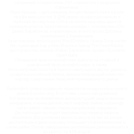
созданный основателем JOIA совместно с ведущими
барменами.
Идея бренда – дать каждому почувствовать себя в роли
профи миксологии. В ДНК джина профессионализм и
глубокая экспертиза JOIA в сегменте мировых джинов
премиум-класса. Креативная команда — основатель JOIA,
Денис Барабанов, и креативное агентство из Дублина,
основанное 2 барменами.
За их плечами: вискокурня Shed Distillery, бренд Gunpowder
Gin, культовый бар в Нью Йорке и бренд The Dead Rabbit,
пространство Johnnie Walker Experience, проект Guinness
Open Gate.
Объединив практический опыт работы за стойкой и
уникальный творческий почерк, а также
бескомпромиссность в поиске наилучшего вкуса, удалось
создать российский бренд, демонстрирующий качество
наряду с мировыми лидерами премиального джина.
Bartenders United создан по технологии лондонского сухого
джина (London dry). В составе только натуральные
ботаникалы: можжевельник дикорастущий, цедра лимона,
мандарина, корень дягиля, лист каффир лайма, кориандр,
саган дайля, тимьян, перец сычуанский, кардамон.
Дистилляция проходит мелкими партиями в медном
аламбике. Для усиления яркости вкуса за час до конца
дистилляции в джин-корзину помещается можжевельник и
саган дайля. После завершения дистилляции джин доводится
до крепости 43% водой.