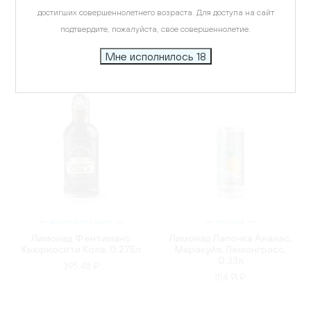
достигших совершеннолетнего возраста. Для доступа на сайт
подтвердите, пожалуйста, свое совершеннолетие.
Мне исполнилось 18
ВЕЛИКОБРИТАНИЯ
РОССИЯ
Лимонад Фентиманс
Лимонад Лапочка Ананас,
Кьюриосити Кола, 0.275л
Маракуйя, Лемонграсс,
0.33л
395.48 ₽
154.91 ₽