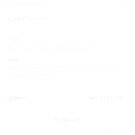
Санкт-Петербург
8 (812) 676-98-00
Офис:
195248 г. Санкт-Петербург, ул. Партизанская, д. 27
Склад:
193149 Ленинградская обл., Всеволожский р-н, д. Новосаратовка, ул.
Покровская Дорога, д. 8А.
Instagram
Сделано в
its.agency
© Nesco 2026