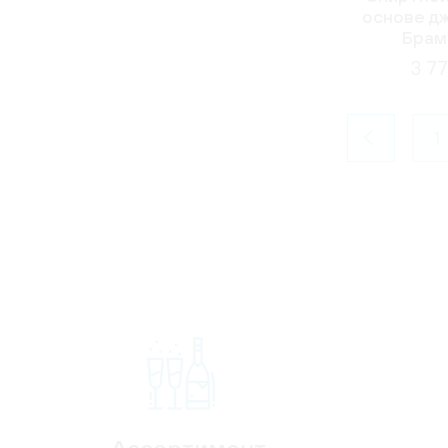
основе д
Брамб
3 77
1
Ассортимент