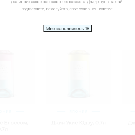
достигших совершеннолетнего возраста. Для доступа на сайт
подтвердите, пожалуйста, свое совершеннолетие.
Мне исполнилось 18
ОНИЯ
ЯПОНИЯ
ё Блоссом,
Джин Укиё Юдзу, 0.7л
Дж
.7л