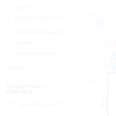
Лондон (
15
)
Республика Татарстан
(
12
)
Ставропольский край (
5
)
Равенна (
4
)
Республика Мордовия (
4
)
Подарочная
упаковка
ИТ
Джин 
в подарочной упаковке
Помпел
(
1
)
3 