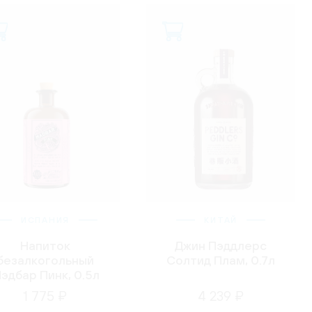
ИСПАНИЯ
КИТАЙ
Напиток
Джин Пэддлерс
безалкогольный
Солтид Плам, 0.7л
эдбар Пинк, 0.5л
1 775 ₽
4 239 ₽