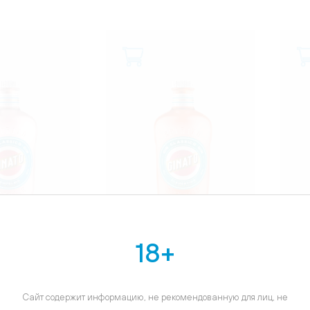
18+
АЛИЯ
ИТАЛИЯ
Джинато
Джин Джинато
ьмо, 0.7л
Клементино, 0.7л
Сайт содержит информацию, не рекомендованную для лиц, не
872 ₽
3 192 ₽