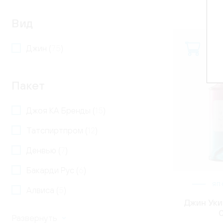
Вид
Джин (
75
)
Пакет
Джоя КА Бренды (
15
)
Татспиртпром (
12
)
Денвью (
7
)
Бакарди Рус (
6
)
ЯП
Алвиса (
5
)
Джин Уки
0