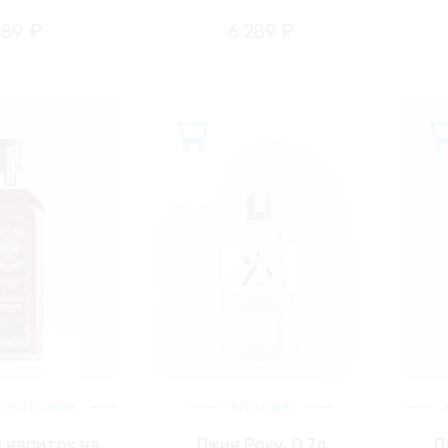
289 ₽
6 289 ₽
БРИТАНИЯ
ЯПОНИЯ
 напиток на
Джин Року, 0.7л
Д