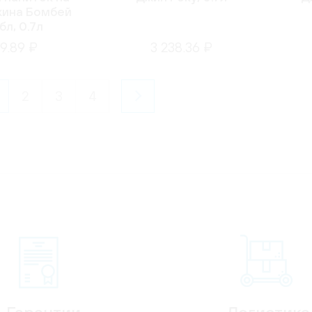
жина Бомбей
л, 0.7л
9.89 ₽
3 238.36 ₽
2
3
4
Гарантии
Логистика