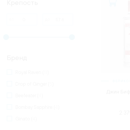
Крепость
от
до
Бренд
Royal Raven (
11
)
ВЕЛИКО
Drop of Ginger (
5
)
Джин Биф
Beefeater (
4
)
Bombay Sapphire (
4
)
2 37
Ginato (
4
)