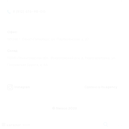
8 (812) 676-98-00
Офис:
195248 г. Санкт-Петербург, ул. Партизанская, д. 27
Склад:
193149 Ленинградская обл., Всеволожский р-н, д. Новосаратовка, ул.
Покровская Дорога, д. 8А.
Instagram
Сделано в
its.agency
© Nesco 2026
каталог