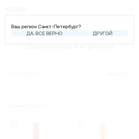
Ваш регион Санкт-Петербург?
Главная
Каталог
Шампанское и игристое
ДА, ВСЕ ВЕРНО
ДРУГОЙ
Шампанское и игристое
ФИЛЬТРЫ
ПОПУЛЯРНЫЕ ↑
Бренд: Cinzano