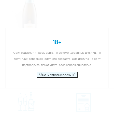
18+
ИТАЛИЯ
Игристое вино Чинзано
Сайт содержит информацию, не рекомендованную для лиц, не
Асти, белое, сладкое,
0.75л
достигших совершеннолетнего возраста. Для доступа на сайт
2 350.65 ₽
подтвердите, пожалуйста, свое совершеннолетие.
Мне исполнилось 18