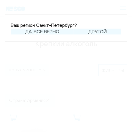
Ваш регион Санкт-Петербург?
Главная
Каталог
Крепкий алкоголь
ДА, ВСЕ ВЕРНО
ДРУГОЙ
Крепкий алкоголь
ФИЛЬТРЫ
ПОПУЛЯРНЫЕ ↑
Страна: Армения