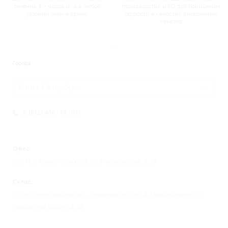
течении 4-х часов или в любой
производства и 6Q для повышения
удобный день и время
скорости и качества выполнения
заказов
Города
Санкт-Петербург
8 (812) 676-98-00
Офис:
195248 г. Санкт-Петербург, ул. Партизанская, д. 27
Склад:
193149 Ленинградская обл., Всеволожский р-н, д. Новосаратовка, ул.
Покровская Дорога, д. 8А.