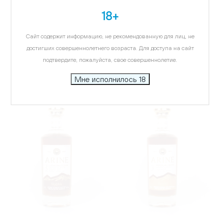
18+
АРМЕНИЯ
АРМЕНИЯ
Коньяк Арарат Ани 7 лет,
Спиртной напиток
Сайт содержит информацию, не рекомендованную для лиц, не
в подарочной упаковке,
Арарат Вишня, в
достигших совершеннолетнего возраста. Для доступа на сайт
0.7л
подарочной упаковке,
0.5л
подтвердите, пожалуйста, свое совершеннолетие.
3 358.03 ₽
2 215.99 ₽
Мне исполнилось 18