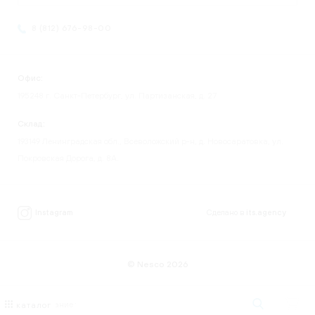
8 (812) 676-98-00
Офис:
195248 г. Санкт-Петербург, ул. Партизанская, д. 27
Склад:
193149 Ленинградская обл., Всеволожский р-н, д. Новосаратовка, ул.
Покровская Дорога, д. 8А.
Instagram
Сделано в
its.agency
© Nesco 2026
каталог