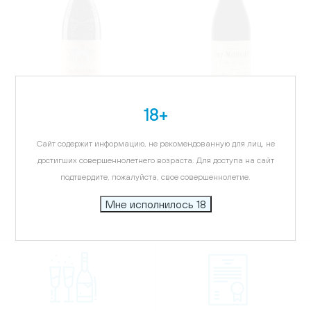
18+
ФРАНЦИЯ
ФРАНЦИЯ
Вино Кло Сен Мишель
Вино Домен Ги Муссе Кот
Сайт содержит информацию, не рекомендованную для лиц, не
Кюве Резерв Шатонёф
Дю Рон, красное, сухое,
Дю Пап, красное, сухое,
0.75л
достигших совершеннолетнего возраста. Для доступа на сайт
0.75л
15 541.78 ₽
3 302.13 ₽
подтвердите, пожалуйста, свое совершеннолетие.
Мне исполнилось 18