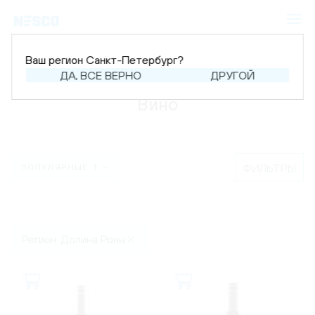
Ваш регион Санкт-Петербург?
Главная
Каталог
Вино
ДА, ВСЕ ВЕРНО
ДРУГОЙ
Вино
ФИЛЬТРЫ
ПОПУЛЯРНЫЕ ↑
Регион: Долина Роны