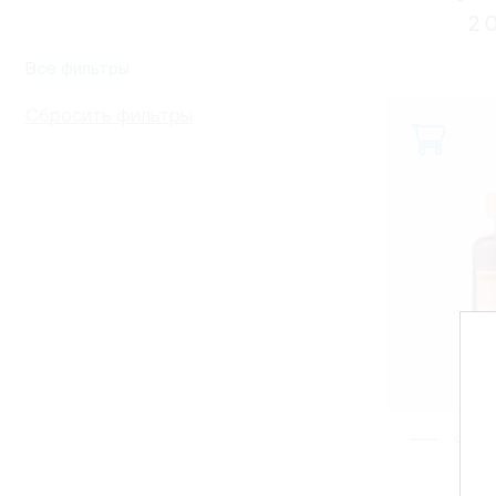
апель
2 
печен
Все фильтры
Сбросить фильтры
ФИН
Нас