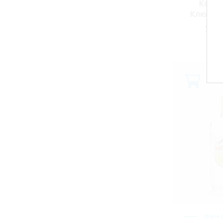
Коск
Клюквен
2 37
ФИН