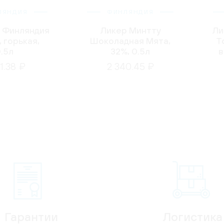
ЛЯНДИЯ
ФИНЛЯНДИЯ
 Финляндия
Ликер Минтту
Ли
 горькая,
Шоколадная Мята,
Т
.5л
32%, 0.5л
в
ир
01.38 ₽
2 340.45 ₽
Гарантии
Логистика