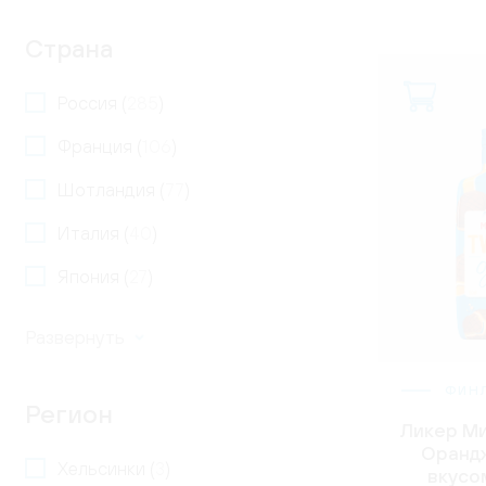
Страна
Россия (
285
)
Франция (
106
)
Шотландия (
77
)
Италия (
40
)
Япония (
27
)
ФИН
Регион
Ликер Ми
Орандж
Хельсинки (
3
)
вкусо