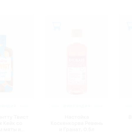
ЛЯНДИЯ
ФИНЛЯНДИЯ
нтту Твист
Настойка
В
 Кейк со
Коскенкорва Ревень
м мяты и
и Гранат, 0.5л