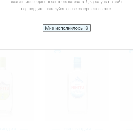
енкорва
Коскенкорва
достигших совершеннолетнего возраста. Для доступа на сайт
ная, 0.5л
Имбирь, 0.5л
подтвердите, пожалуйста, свое совершеннолетие.
3.34 ₽
2 373.34 ₽
Мне исполнилось 18
ЛЯНДИЯ
ФИНЛЯНДИЯ