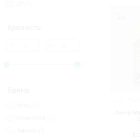
0.7 (
2
)
Крепость
от
до
Бренд
ФИН
Minttu (
11
)
Ликер Ми
Koskenkorva (
10
)
0
Finlandia (
3
)
2 