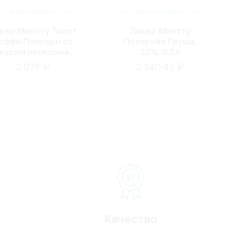
ФИНЛЯНДИЯ
ФИНЛЯНДИЯ
кер Минтту Твист
Ликер Минтту
оффи Попкорн со
Полярная Груша,
кусом попкорна,
32%, 0.5л
иски и мяты, 0.5л
2 079 ₽
2 340.45 ₽
Качество