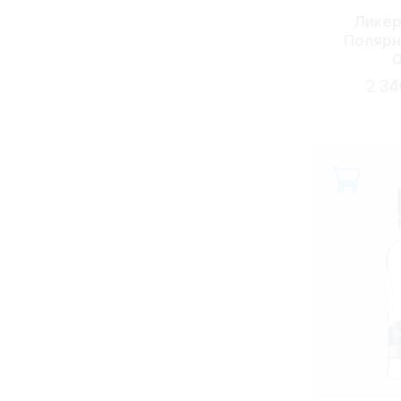
Ликер
Полярн
0
2 34