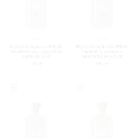
РОССИЯ
РОССИЯ
Вкусовая водка LAB№38,
Вкусовая водка LAB№38,
лесные ягоды: брусника,
черная смородина,
черника, 0.7л
цветы бузины, 0.7л
1 485 ₽
1 485 ₽