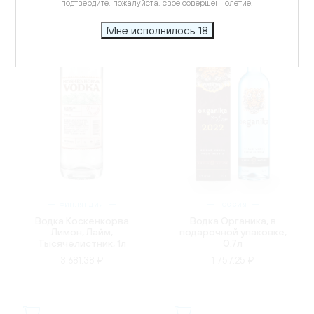
подтвердите, пожалуйста, свое совершеннолетие.
Мне исполнилось 18
ФИНЛЯНДИЯ
РОССИЯ
Водка Коскенкорва
Водка Органика, в
Лимон, Лайм,
подарочной упаковке,
Тысячелистник, 1л
0.7л
3 681.38 ₽
1 757.25 ₽