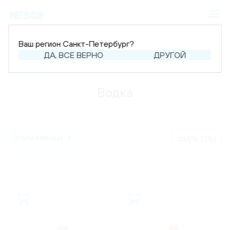
Ваш регион Санкт-Петербург?
Главная
Каталог
Крепкий алкоголь
ДА, ВСЕ ВЕРНО
ДРУГОЙ
Водка
Водка
ФИЛЬТРЫ
ПОПУЛЯРНЫЕ ↑