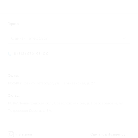
Города
Санкт-Петербург
8 (812) 676-98-00
Офис:
195248 г. Санкт-Петербург, ул. Партизанская, д. 27
Склад:
193149 Ленинградская обл., Всеволожский р-н, д. Новосаратовка, ул.
Покровская Дорога, д. 8А.
Instagram
Сделано в
its.agency