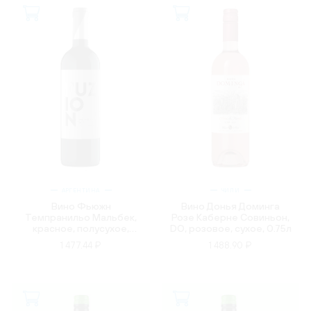
АРГЕНТИНА
ЧИЛИ
Вино Фьюжн
Вино Донья Доминга
Темпранильо Мальбек,
Розе Каберне Совиньон,
красное, полусухое,
DO, розовое, сухое, 0.75л
0.75л
1 477.44 ₽
1 488.90 ₽