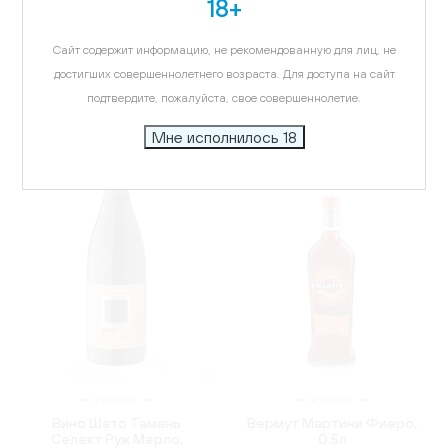
18+
Вино Шато Тамань Нюд
Вино Шато Тамань
Саперави, красное,
Селект Блан Шардоне,
сухое, 0.75л
белое, полусладкое,
Сайт содержит информацию, не рекомендованную для лиц, не
0.75л
783.26 ₽
816.16 ₽
достигших совершеннолетнего возраста. Для доступа на сайт
подтвердите, пожалуйста, свое совершеннолетие.
Мне исполнилось 18
РОССИЯ
ИТАЛИЯ
Вино Шато Тамань
Вермут Мартини Фиеро,
Селект Руж Мерло,
0.5л