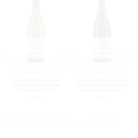
ФРАНЦИЯ
ФРАНЦИЯ
Вино безалкогольное
Вино безалкогольное
Опиа Шардоне, белое,
Опиа Каберне Совиньон,
полусухое, 0.75л
красное, полусухое,
0.75л
1 491 ₽
1 491 ₽
1
2
3
4
5
...
7