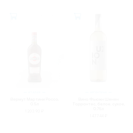
ИТАЛИЯ
АРГЕНТИНА
Вермут Мартини Россо,
Вино Фьюжн Шенен
0.5л
Торронтес, белое, сухое,
0.75л
1 203.90 ₽
1 477.44 ₽