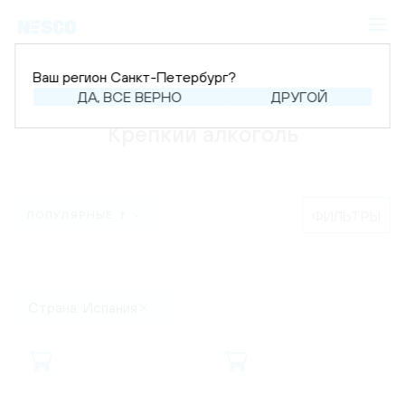
Ваш регион Санкт-Петербург?
Главная
Каталог
Крепкий алкоголь
ДА, ВСЕ ВЕРНО
ДРУГОЙ
Крепкий алкоголь
ФИЛЬТРЫ
ПОПУЛЯРНЫЕ ↑
Страна: Испания