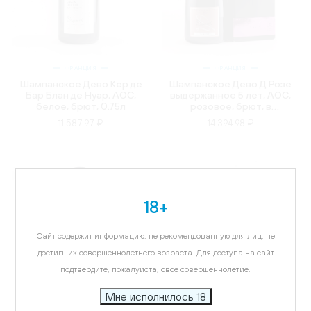
ФРАНЦИЯ
ФРАНЦИЯ
Шампанское Дево Кер де
Шампанское Дево Д Розе
Бар Блан де Нуар, AOC,
выдержанное 5 лет, AOC,
белое, брют, 0.75л
розовое, брют, в
подарочной упаковке,
11 587.97 ₽
14 394.98 ₽
0.75л
18+
Сайт содержит информацию, не рекомендованную для лиц, не
достигших совершеннолетнего возраста. Для доступа на сайт
подтвердите, пожалуйста, свое совершеннолетие.
Мне исполнилось 18