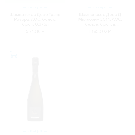
ФРАНЦИЯ
ФРАНЦИЯ
Шампанское Дево Гранд
Шампанское Дево Д
Резерв, AOC, белое,
Миллезим 2014, АОС,
брют, 0.375л
белое, брют, в
подарочной упаковке,
5 740.10 ₽
18 850.02 ₽
0.75л
ФРАНЦИЯ