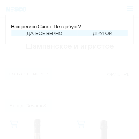
Ваш регион Санкт-Петербург?
Главная
Каталог
Шампанское и игристое
ДА, ВСЕ ВЕРНО
ДРУГОЙ
Шампанское и игристое
ФИЛЬТРЫ
ПОПУЛЯРНЫЕ ↑
Бренд: Devaux