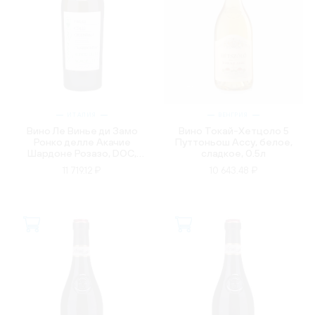
ИТАЛИЯ
ВЕНГРИЯ
Вино Ле Винье ди Замо
Вино Токай-Хетцоло 5
Ронко делле Акачие
Путтоньош Ассу, белое,
Шардоне Розазо, DOC,
сладкое, 0.5л
белое, сухое, 0.75л
11 719.12 ₽
10 643.48 ₽