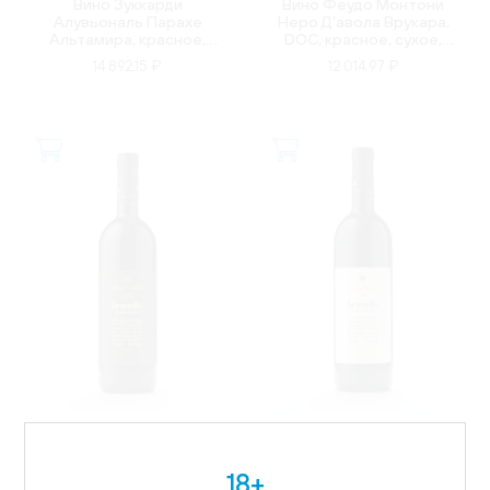
Вино Зуккарди
Вино Феудо Монтони
Алувьональ Парахе
Неро Д'авола Врукара,
Альтамира, красное,
DOC, красное, сухое,
сухое, 0.75л
0.75л
14 892.15 ₽
12 014.97 ₽
ИТАЛИЯ
ИТАЛИЯ
Вино Поджио Антико
Вино Поджио Антико
Брунелло ди
Брунелло ди
18+
Монтальчино Резерва,
Монтальчино, DOCG,