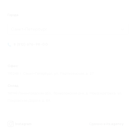
Города
Санкт-Петербург
8 (812) 676-98-00
Офис:
195248 г. Санкт-Петербург, ул. Партизанская, д. 27
Склад:
193149 Ленинградская обл., Всеволожский р-н, д. Новосаратовка, ул.
Покровская Дорога, д. 8А.
Instagram
Сделано в
its.agency