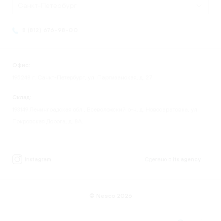
Санкт-Петербург
8 (812) 676-98-00
Офис:
195248 г. Санкт-Петербург, ул. Партизанская, д. 27
Склад:
193149 Ленинградская обл., Всеволожский р-н, д. Новосаратовка, ул.
Покровская Дорога, д. 8А.
Instagram
Сделано в
its.agency
© Nesco 2026