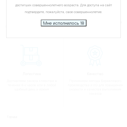
достигших совершеннолетнего возраста. Для доступа на сайт
Ассортимент
Гарантии
подтвердите, пожалуйста, свое совершеннолетие.
Всегда в наличии более 2000
Мы гарантируем подлинность и
вин и крепких напитков,
качество продукции, сотрудничая
Мне исполнилось 18
приносящих удовольствие людям
только с производителями
Логистика
Качество
Доставляем заказы клиентам в
Применяем методы Бережливого
течении 4-х часов или в любой
производства и 6Q для повышения
удобный день и время
скорости и качества выполнения
заказов
Города