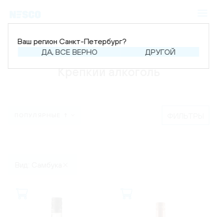
Ваш регион Санкт-Петербург?
Главная
Каталог
Крепкий алкоголь
ДА, ВСЕ ВЕРНО
ДРУГОЙ
Крепкий алкоголь
ФИЛЬТРЫ
ПОПУЛЯРНЫЕ ↑
Вид: Самбука