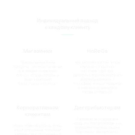
Индивидуальный подход
к каждому клиенту
Магазинам
HoReCa
Предлагаемые нами
Мы заботимся о том, чтобы
продукты - это эксклюзивные
карта вин и крепких
и всемирно известные
напитков бара или
бренды, лидеры продаж в
ресторана подчёркивала его
своих категориях
индивидуальность и
алкогольных напитков.
атмосферу, а наши продукты
правильно подавались
гостям заведений.
Корпоративным
Дистрибьюторам
клиентам
Развивая эксклюзивные
продукты портфеля
JOIA
, мы
Наша главная задача, чтобы
приносим прибыль нашим
ваши сотрудники получали
партнёрам, выстраивая с
удовольствие от правильно