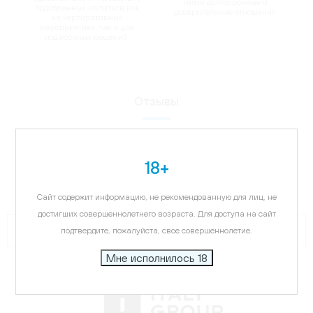
ними долгосрочные и
подобранных напитков как
доверительные отношения.
на корпоративных
мероприятиях, так и для
подарочных решений.
Отзывы
18+
Сайт содержит информацию, не рекомендованную для лиц, не
достигших совершеннолетнего возраста. Для доступа на сайт
подтвердите, пожалуйста, свое совершеннолетие.
Мне исполнилось 18
Роман Харитонов
Менеджер по закупкам отеля