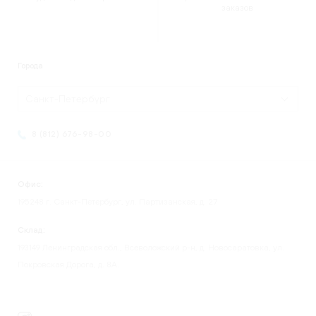
заказов
Города
Санкт-Петербург
8 (812) 676-98-00
Офис:
195248 г. Санкт-Петербург, ул. Партизанская, д. 27
Склад:
193149 Ленинградская обл., Всеволожский р-н, д. Новосаратовка, ул.
Покровская Дорога, д. 8А.