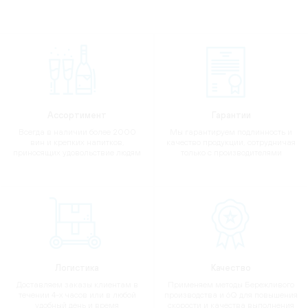
Ассортимент
Гарантии
Всегда в наличии более 2000
Мы гарантируем подлинность и
вин и крепких напитков,
качество продукции, сотрудничая
приносящих удовольствие людям
только с производителями
Логистика
Качество
Доставляем заказы клиентам в
Применяем методы Бережливого
течении 4-х часов или в любой
производства и 6Q для повышения
удобный день и время
скорости и качества выполнения