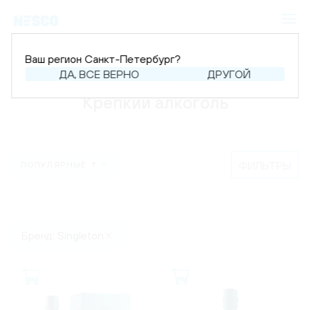
Ваш регион Санкт-Петербург?
Главная
Каталог
Крепкий алкоголь
ДА, ВСЕ ВЕРНО
ДРУГОЙ
Крепкий алкоголь
ФИЛЬТРЫ
ПОПУЛЯРНЫЕ ↑
Бренд: Singleton