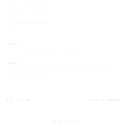
Санкт-Петербург
8 (812) 676-98-00
Офис:
195248 г. Санкт-Петербург, ул. Партизанская, д. 27
Склад:
193149 Ленинградская обл., Всеволожский р-н, д. Новосаратовка, ул.
Покровская Дорога, д. 8А.
Instagram
Сделано в
its.agency
© Nesco 2026