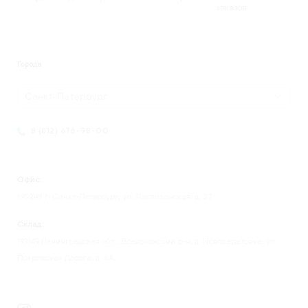
заказов
Города
Санкт-Петербург
8 (812) 676-98-00
Офис:
195248 г. Санкт-Петербург, ул. Партизанская, д. 27
Склад:
193149 Ленинградская обл., Всеволожский р-н, д. Новосаратовка, ул.
Покровская Дорога, д. 8А.