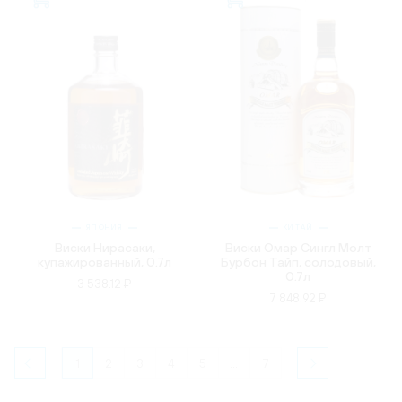
ЯПОНИЯ
КИТАЙ
Виски Нирасаки,
Виски Омар Сингл Молт
купажированный, 0.7л
Бурбон Тайп, солодовый,
0.7л
3 538.12 ₽
7 848.92 ₽
1
2
3
4
5
...
7