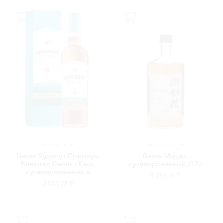
ИНДИЯ
ЯПОНИЯ
Виски Вудноут Премиум
Виски Мидаи,
Блендед Селект Каск,
купажированный, 0.7л
купажированный, в
3 233.10 ₽
подарочной упаковке,
2 557.93 ₽
0.75л