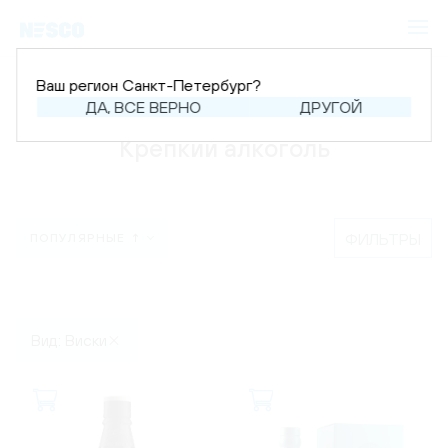
Ваш регион Санкт-Петербург?
Главная
Каталог
Крепкий алкоголь
ДА, ВСЕ ВЕРНО
ДРУГОЙ
Крепкий алкоголь
ФИЛЬТРЫ
ПОПУЛЯРНЫЕ ↑
Вид: Виски