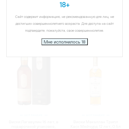
18+
Виски Дюарс Португиз
Спиртной напиток Джим
Смуз 8 лет,
Бим Хани, 0.2л
купажированный, 0.7л
414.49 ₽
Сайт содержит информацию, не рекомендованную для лиц, не
3 145.72 ₽
достигших совершеннолетнего возраста. Для доступа на сайт
подтвердите, пожалуйста, свое совершеннолетие.
Мне исполнилось 18
ШОТЛАНДИЯ
ШОТЛАНДИЯ
Виски Лагавулин 16 лет, в
Виски Макаллан Трипл
подарочной упаковке,
Каск Мейчурд 12 лет, 0.5л