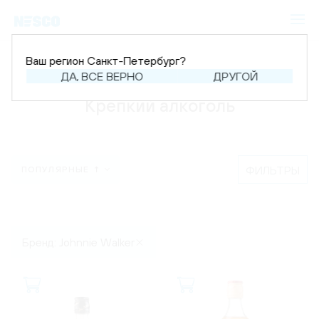
Ваш регион Санкт-Петербург?
Главная
Каталог
Крепкий алкоголь
ДА, ВСЕ ВЕРНО
ДРУГОЙ
Крепкий алкоголь
ФИЛЬТРЫ
ПОПУЛЯРНЫЕ ↑
Бренд: Johnnie Walker