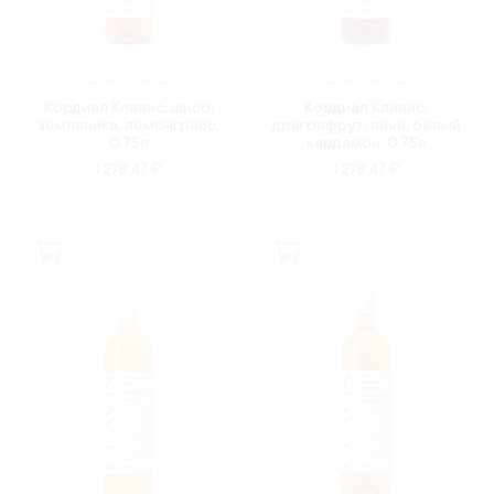
РОССИЯ
РОССИЯ
Кордиал Клавис, шисо,
Кордиал Клавис,
земляника, лемонграсс,
драгонфрут, личи, белый
0.75л
кардамон, 0.75л
1 278.47 ₽
1 278.47 ₽