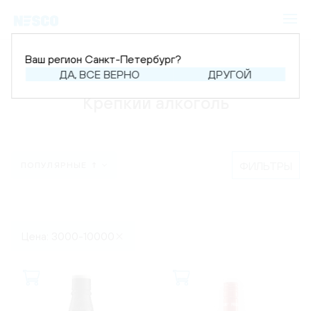
Ваш регион Санкт-Петербург?
Главная
Каталог
Крепкий алкоголь
ДА, ВСЕ ВЕРНО
ДРУГОЙ
Крепкий алкоголь
ФИЛЬТРЫ
ПОПУЛЯРНЫЕ ↑
Цена: 3000-10000