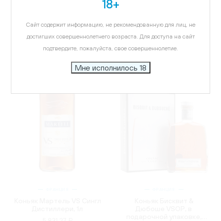
18+
в подарочной упаковке,
Смуз 8 лет,
0.75л
купажированный, 0.7л
Сайт содержит информацию, не рекомендованную для лиц, не
3 548.28 ₽
3 145.72 ₽
достигших совершеннолетнего возраста. Для доступа на сайт
подтвердите, пожалуйста, свое совершеннолетие.
Мне исполнилось 18
ФРАНЦИЯ
ФРАНЦИЯ
Коньяк Мартель VS Сингл
Коньяк Бисквит &
Дистиллери, 1л
Дюбоше VSOP, в
подарочной упаковке,
5 831.27 ₽