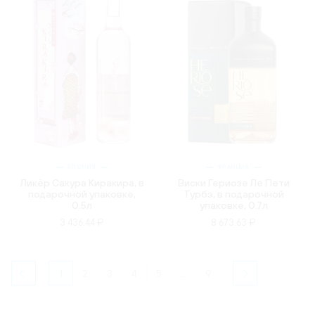
ЯПОНИЯ
ФРАНЦИЯ
Ликёр Сакура Киракира, в
Виски Гериозе Ле Пети
подарочной упаковке,
Турбэ, в подарочной
0.5л
упаковке, 0.7л
3 436.44 ₽
8 673.63 ₽
1
2
3
4
5
...
9