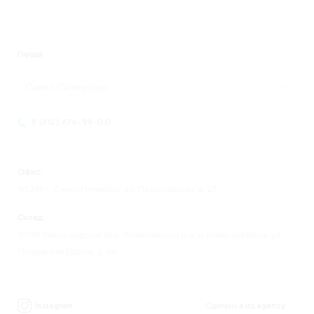
Города
Санкт-Петербург
8 (812) 676-98-00
Офис:
195248 г. Санкт-Петербург, ул. Партизанская, д. 27
Склад:
193149 Ленинградская обл., Всеволожский р-н, д. Новосаратовка, ул.
Покровская Дорога, д. 8А.
Instagram
Сделано в
its.agency