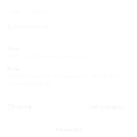
Санкт-Петербург
8 (812) 676-98-00
Офис:
195248 г. Санкт-Петербург, ул. Партизанская, д. 27
Склад:
193149 Ленинградская обл., Всеволожский р-н, д. Новосаратовка, ул.
Покровская Дорога, д. 8А.
Instagram
Сделано в
its.agency
© Nesco 2026