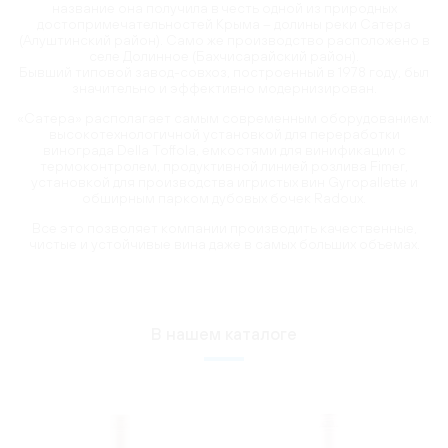
название она получила в честь одной из природных
достопримечательностей Крыма – долины реки Сатера
(Алуштинский район). Само же производство расположено в
селе Долинное (Бахчисарайский район).
Бывший типовой завод-совхоз, построенный в 1978 году, был
значительно и эффективно модернизирован.
«Сатера» располагает самым современным оборудованием:
высокотехнологичной установкой для переработки
винограда Della Toffola, емкостями для винификации с
термоконтролем, продуктивной линией розлива Fimer,
установкой для производства игристых вин Gyropallette и
обширным парком дубовых бочек Radoux.
Все это позволяет компании производить качественные,
чистые и устойчивые вина даже в самых больших объемах.
В нашем каталоге