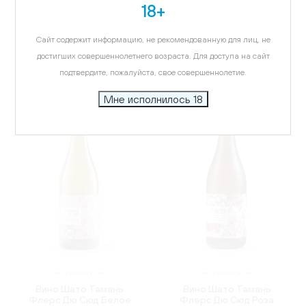
18+
Вино Шато Тамань Дуо,
Вино Шато Тамань Дуо,
белое, полусладкое,
красное, сухое, 0.75л
0.75л
584.18 ₽
Сайт содержит информацию, не рекомендованную для лиц, не
584.18 ₽
достигших совершеннолетнего возраста. Для доступа на сайт
подтвердите, пожалуйста, свое совершеннолетие.
Мне исполнилось 18
РОССИЯ
РОССИЯ
Вино Шато Тамань
Вино Шато Тамань
Флерс Дю Сюд Белое
Флерс Дю Сюд Роза