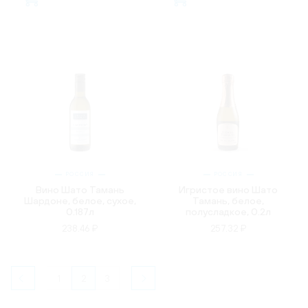
РОССИЯ
РОССИЯ
Вино Шато Тамань
Игристое вино Шато
Шардоне, белое, сухое,
Тамань, белое,
0.187л
полусладкое, 0.2л
238.46 ₽
257.32 ₽
1
2
3