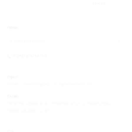
заказов
Города
Санкт-Петербург
8 (812) 676-98-00
Офис:
195248 г. Санкт-Петербург, ул. Партизанская, д. 27
Склад:
193149 Ленинградская обл., Всеволожский р-н, д. Новосаратовка, ул.
Покровская Дорога, д. 8А.