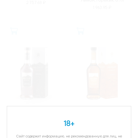
2 757.68 ₽
1 963.95 ₽
АРМЕНИЯ
АРМЕНИЯ
Спиртной напиток
Спиртной напиток
18+
Арарат Кофе, в
Арарат Абрикос, в
подарочной упаковке,
подарочной упаковке,
0.5л
0.5л
2 215.99 ₽
2 019.72 ₽
Сайт содержит информацию, не рекомендованную для лиц, не