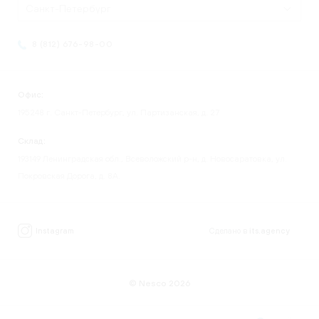
Санкт-Петербург
8 (812) 676-98-00
Офис:
195248 г. Санкт-Петербург, ул. Партизанская, д. 27
Склад:
193149 Ленинградская обл., Всеволожский р-н, д. Новосаратовка, ул.
Покровская Дорога, д. 8А.
Instagram
Сделано в
its.agency
© Nesco 2026