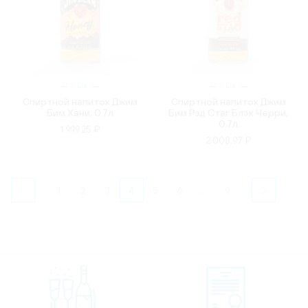
США
США
Спиртной напиток Джим
Спиртной напиток Джим
Бим Хани, 0.7л
Бим Рэд Стаг Блэк Черри,
0.7л
1 999.25 ₽
2 008.97 ₽
1
2
3
4
5
6
...
9