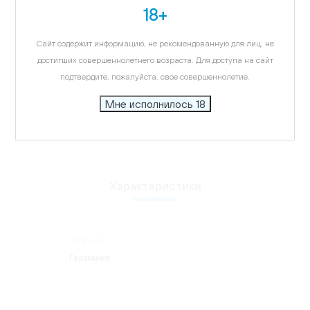
Карта
18+
Описание
Сайт содержит информацию, не рекомендованную для лиц, не
Бокалы Stolzle подчеркнут многогранный вкус
достигших совершеннолетнего возраста. Для доступа на сайт
напитка, удивят ваших гостей, придадут
подтвердите, пожалуйста, свое совершеннолетие.
элегантности интерьеру.
Мне исполнилось 18
Характеристики
Страна:
Германия