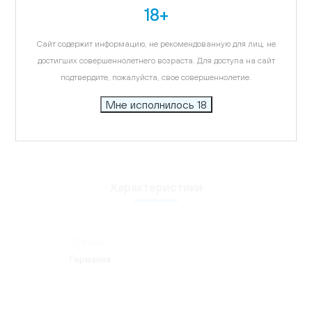
Карта
18+
Описание
Сайт содержит информацию, не рекомендованную для лиц, не
Бокалы Stolzle подчеркнут многогранный вкус
достигших совершеннолетнего возраста. Для доступа на сайт
напитка, удивят ваших гостей, придадут
подтвердите, пожалуйста, свое совершеннолетие.
элегантности интерьеру.
Мне исполнилось 18
Характеристики
Страна:
Германия