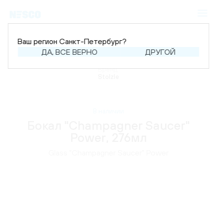
Ваш регион Санкт-Петербург?
ДА, ВСЕ ВЕРНО
ДРУГОЙ
Главная
Каталог
Аксессуары
Бокалы
Бренд:
Stolzle
В наличии
Бокал "Champagner Saucer"
Power, 276мл
Glass "Champagner Saucer" Power