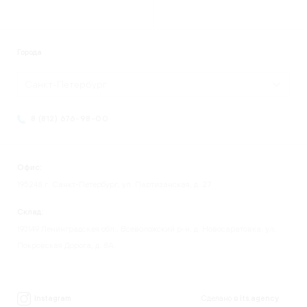
Города
Санкт-Петербург
8 (812) 676-98-00
Офис:
195248 г. Санкт-Петербург, ул. Партизанская, д. 27
Склад:
193149 Ленинградская обл., Всеволожский р-н, д. Новосаратовка, ул.
Покровская Дорога, д. 8А.
Instagram
Сделано в
its.agency