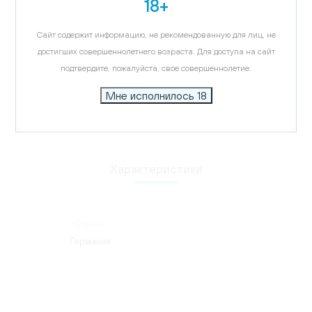
18+
Описание
Сайт содержит информацию, не рекомендованную для лиц, не
Бокалы Stolzle подчеркнут многогранный вкус
достигших совершеннолетнего возраста. Для доступа на сайт
напитка, удивят ваших гостей, придадут
подтвердите, пожалуйста, свое совершеннолетие.
элегантности интерьеру.
Мне исполнилось 18
Характеристики
Страна:
Германия