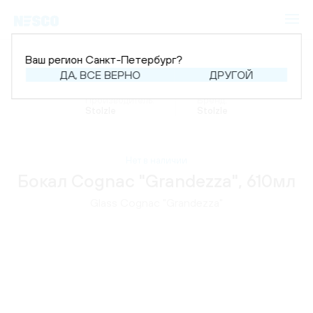
Ваш регион Санкт-Петербург?
ДА, ВСЕ ВЕРНО
ДРУГОЙ
Главная
Каталог
Аксессуары
Бокалы
Производитель:
Бренд:
Stolzle
Stolzle
Нет в наличии
Бокал Cognac "Grandezza", 610мл
Glass Cognac "Grandezza"