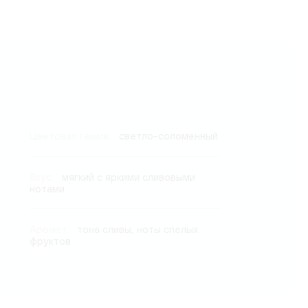
Цветовая гамма:
светло-соломенный
Вкус:
мягкий с яркими сливовыми
нотами
Аромат:
тона сливы, ноты спелых
фруктов