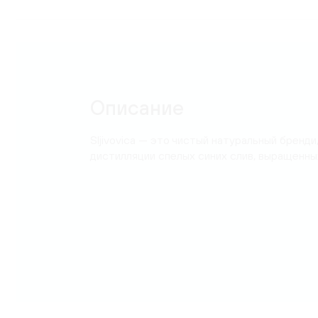
Карта
Описание
Sljivovica — это чистый натуральный бренд
дистилляции спелых синих слив, выращенны