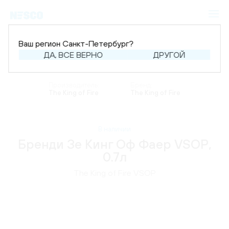
Ваш регион Санкт-Петербург?
ДА, ВСЕ ВЕРНО
ДРУГОЙ
Главная
Каталог
Крепкий алкоголь
Бренди
Производитель:
Бренд:
The King of Fire
The King of Fire
В наличии
Бренди Зе Кинг Оф Фаер VSOP,
0.7л
The King of Fire VSOP