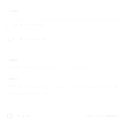
Города
Санкт-Петербург
8 (812) 676-98-00
Офис:
195248 г. Санкт-Петербург, ул. Партизанская, д. 27
Склад:
193149 Ленинградская обл., Всеволожский р-н, д. Новосаратовка, ул.
Покровская Дорога, д. 8А.
Instagram
Сделано в
its.agency