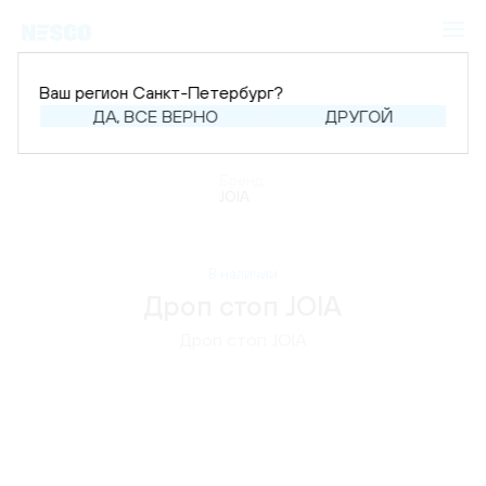
Ваш регион Санкт-Петербург?
ДА, ВСЕ ВЕРНО
ДРУГОЙ
Главная
Каталог
Аксессуары
Все для вина
Бренд:
JOIA
В наличии
Дроп стоп JOIA
Дроп стоп JOIA