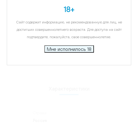
Карта
18+
Описание
Сайт содержит информацию, не рекомендованную для лиц, не
Не пролить ни капли! Дроп стоп эксклюзивного
достигших совершеннолетнего возраста. Для доступа на сайт
дизайна. Гибкий металлизированный диск, который
подтвердите, пожалуйста, свое совершеннолетие.
вставляется в горлышко бутылки. Эффективно и
эстетично.
Мне исполнилось 18
Характеристики
Страна:
Россия