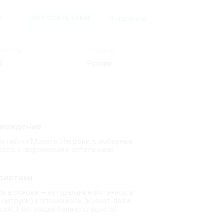
(24)
Россия
(4)
ate
В наличии
ЗАПРОСИТЬ ТОВАР
ческий
Италия
(7)
os Lima
)
(9)
(8)
Германия
(20)
1)
(3)
пость:
Страна:
erg
quot
(2)
5
Россия
(15)
6)
6)
ndon
(2)
(14)
uet
toni
(9)
овождение
(2)
)
коктейлях Мохито, Негрони, с имбирным
рессо, с мороженым и остальными
ристики
са: в основе — натуральные ботаникалы
цитрусы) и специи колы (мускат, лайм,
ьсин). Настоящий баланс сладости,