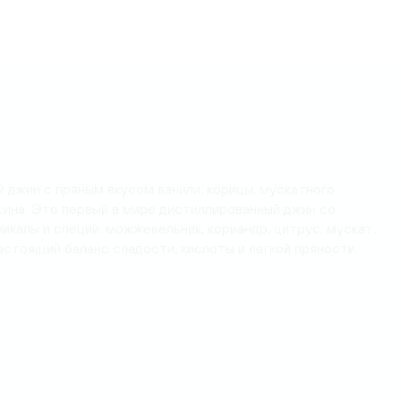
й джин с пряным вкусом ванили, корицы, мускатного
ьсина. Это первый в мире дистиллированный джин со
икалы и специи: можжевельник, кориандр, цитрус, мускат,
 Настоящий баланс сладости, кислоты и лёгкой пряности.