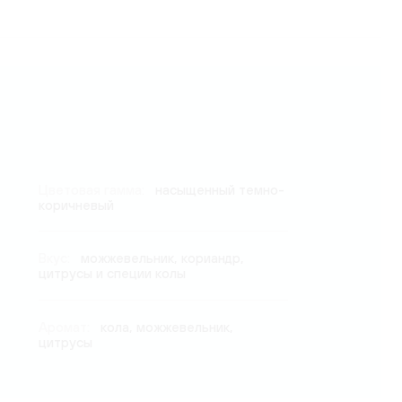
Цветовая гамма:
насыщенный темно-
коричневый
Вкус:
можжевельник, кориандр,
цитрусы и специи колы
Аромат:
кола, можжевельник,
цитрусы