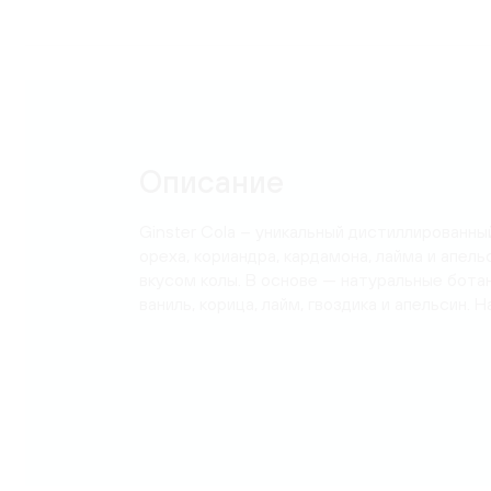
Карта
Описание
Ginster Cola – уникальный дистиллированны
ореха, кориандра, кардамона, лайма и апел
вкусом колы. В основе — натуральные ботан
ваниль, корица, лайм, гвоздика и апельсин.