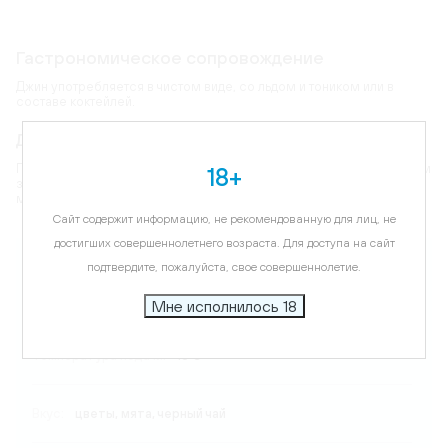
Гастрономическое сопровождение
Джин употребляется в чистом виде, со льдом и тоником или в
составе коктейлей.
Дегустационные характеристики
Гладкий, сухой вкус джина наполнен цветочными тонами, оттенками
18+
засахаренных ягод, мяты и черного чая. На финише на доли
мгновения появляются острые отголоски имбиря.
Сайт содержит информацию, не рекомендованную для лиц, не
достигших совершеннолетнего возраста. Для доступа на сайт
Карта
подтвердите, пожалуйста, свое совершеннолетие.
Цветовая гамма:
прозрачный
Мне исполнилось 18
Температура подачи:
18 C
Вкус:
цветы, мята, черный чай