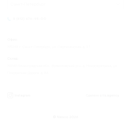
Санкт-Петербург
8 (812) 676-98-00
Офис:
195248 г. Санкт-Петербург, ул. Партизанская, д. 27
Склад:
193149 Ленинградская обл., Всеволожский р-н, д. Новосаратовка, ул.
Покровская Дорога, д. 8А.
Instagram
Сделано в
its.agency
© Nesco 2026