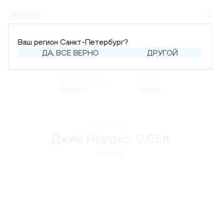
Ваш регион Санкт-Петербург?
ДА, ВСЕ ВЕРНО
ДРУГОЙ
Главная
Каталог
Крепкий алкоголь
Джин
Производитель:
Бренд:
Osborne
Nordes
В наличии
Джин Нордес, 0.05л
Nordes