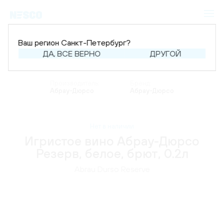
Ваш регион Санкт-Петербург?
ДА, ВСЕ ВЕРНО
ДРУГОЙ
Главная
Каталог
Шампанское и игристое
Игристое вино
Производитель:
Бренд:
Абрау-Дюрсо
Абрау-Дюрсо
Нет в наличии
Игристое вино Абрау-Дюрсо
Резерв, белое, брют, 0.2л
Abrau Durso Reserve