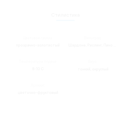
Стилистика
Цветовая гамма:
Виноград:
прозрачно-золотистый
Шардоне, Рислинг, Пино Блан
Температура подачи:
Вкус:
8-10 C
тонкий, округлый
Аромат:
цветочно-фруктовый