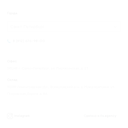
Города
Санкт-Петербург
8 (812) 676-98-00
Офис:
195248 г. Санкт-Петербург, ул. Партизанская, д. 27
Склад:
193149 Ленинградская обл., Всеволожский р-н, д. Новосаратовка, ул.
Покровская Дорога, д. 8А.
Instagram
Сделано в
its.agency