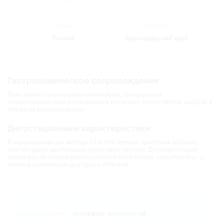
Страна:
Регион:
Россия
Краснодарский край
Гастрономическое сопровождение
Вино является отличным аперитивом, прекрасным
гастрономическим сочетанием к которому станут легкие закуски и
блюда из морепродуктов.
Дегустационные характеристики
В характерном для метода Charmat легком, приятном аромате
преобладают цветочныеи фруктовые оттенки. Дополнительная
выдержка на осадке дарит напитку более тонкий, округлый вкус с
гаммой сменяющих друг друга оттенков.
Карта
Цветовая гамма:
прозрачно-золотистый