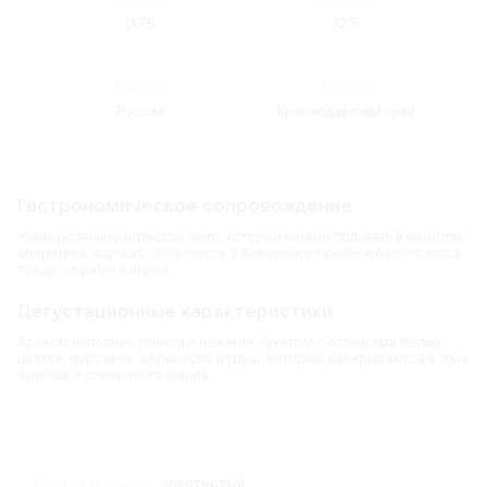
0.75
12.5
Страна:
Регион:
Россия
Краснодарский край
Гастрономическое сопровождение
Универсальное игристое вино, которое можно подавать в качестве
аперитива, хорошо сочетается с блюдами из рыбы и белого мяса
птицы, сырами и икрой.
Дегустационные характеристики
Аромат наполнен тонким и нежным букетом с оттенками белых
цветов, персиков, абрикосов и груш, которые раскрываются в тона
бриоши и сливочного масла.
Карта
Цветовая гамма:
золотистый