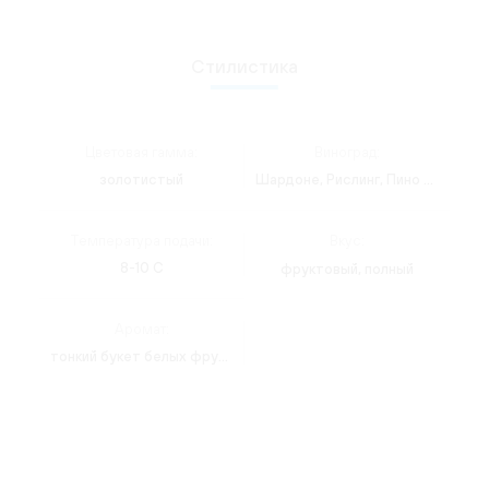
Стилистика
Цветовая гамма:
Виноград:
золотистый
Шардоне, Рислинг, Пино Блан
Температура подачи:
Вкус:
8-10 C
фруктовый, полный
Аромат:
тонкий букет белых фруктов и цветов