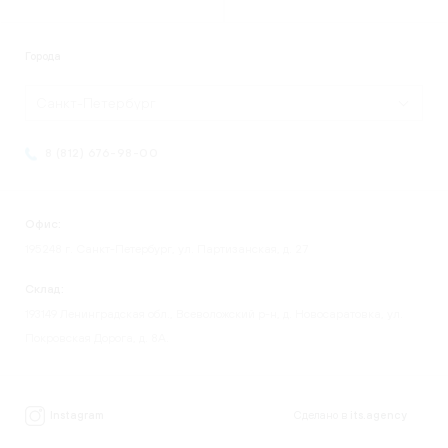
Города
Санкт-Петербург
8 (812) 676-98-00
Офис:
195248 г. Санкт-Петербург, ул. Партизанская, д. 27
Склад:
193149 Ленинградская обл., Всеволожский р-н, д. Новосаратовка, ул.
Покровская Дорога, д. 8А.
Instagram
Сделано в
its.agency