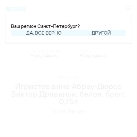
Ваш регион Санкт-Петербург?
ДА, ВСЕ ВЕРНО
ДРУГОЙ
Главная
Каталог
Шампанское и игристое
Игристое вино
Производитель:
Бренд:
Абрау-Дюрсо
Абрау-Дюрсо
В наличии
Игристое вино Абрау-Дюрсо
Виктор Дравиньи, белое, брют,
0.75л
Victor Dravigny