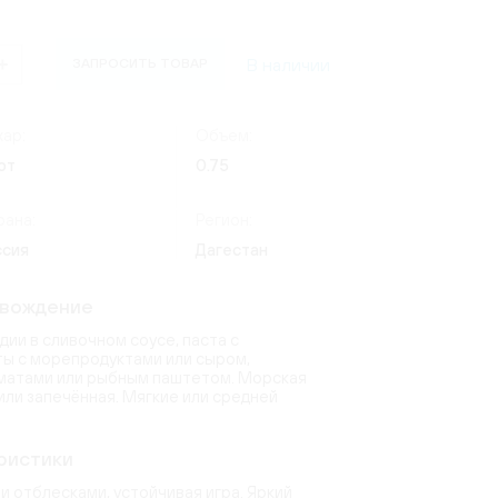
(24)
Россия
(4)
ate
ческий
Италия
(7)
os Lima
)
(9)
В наличии
ЗАПРОСИТЬ ТОВАР
(8)
Германия
(20)
1)
(3)
erg
quot
(2)
ар:
Объем:
(15)
ют
0.75
6)
6)
ndon
(2)
рана:
Регион:
(14)
uet
ссия
Дагестан
toni
(9)
(2)
)
овождение
дии в сливочном соусе, паста с
ты с морепродуктами или сыром,
оматами или рыбным паштетом. Морская
или запечённая. Мягкие или средней
ристики
 отблесками, устойчивая игра. Яркий