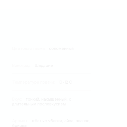
Цветовая гамма:
соломенный
Виноград:
Шардоне
Температура подачи:
10-12 C
Вкус:
тонкий, насыщенный, с
длительным послевкусием
Аромат:
жёлтые яблоки, айва, ананас,
бриошь