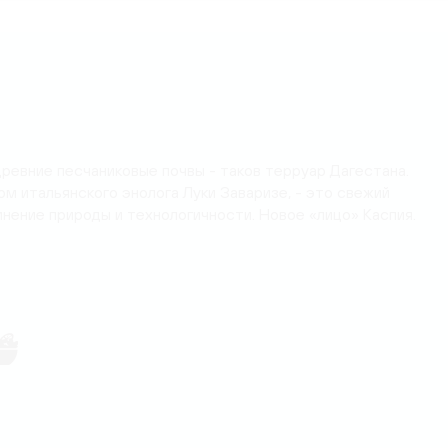
древние песчаниковые почвы - таков терруар Дагестана.
ом итальянского энолога Луки Заваризе, - это свежий
инение природы и технологичности. Новое «лицо» Каспия.