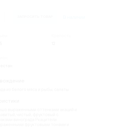
(24)
Россия
(4)
ate
ческий
Италия
(7)
os Lima
)
(9)
В наличии
ЗАПРОСИТЬ ТОВАР
(8)
Германия
(20)
1)
(3)
erg
quot
(2)
ъем:
Крепость:
(15)
5
12
6)
6)
ndon
(2)
ион:
(14)
uet
гестан
toni
(9)
(2)
)
овождение
а из белого мяса и рыбы, салаты.
ристики
рошо выраженными оттенками акаций и
азвитый, чистый, фруктовый с
аками винограда Ркацители.
выраженными фруктовыми тонами и