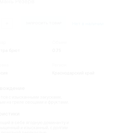
мань Резерв
(24)
Россия
(4)
ate
ческий
Италия
(7)
os Lima
)
(9)
(8)
Нет в наличии
ЗАПРОСИТЬ ТОВАР
Германия
(20)
1)
(3)
erg
quot
(2)
ар:
Объем:
(15)
6)
стра брют
0.75
6)
ndon
(2)
(14)
uet
рана:
Регион:
toni
(9)
ссия
Краснодарский край
(2)
)
овождение
тся с изысканными закусками,
ым на гриле овощами и фруктами.
ристики
ающий в себе ягодную доминанту и
сыщенный и изысканный, с долгим
 приятной терпкостью.