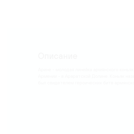
Карта
Описание
Арине - молодая линейка армянского коньяк
Армении - в Араратской Долине. Коньяк наз
был свидетелем героических битв армянско