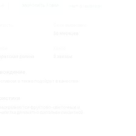
(24)
Россия
(4)
Нет в наличии
ЗАПРОСИТЬ ТОВАР
ate
ческий
Италия
(7)
os Lima
)
(9)
(8)
Германия
(20)
пость:
Срок выдержки:
1)
(3)
36 месяцев
erg
quot
(2)
(15)
ион:
Класс:
6)
6)
ndon
(2)
аратская долина
3 звезды
(14)
uet
овождение
toni
(9)
(2)
стивом, а также подойдет в качестве
)
ристики
 раскрываются фруктово-цветочные и
 напитка деликатно дополнен пикантной