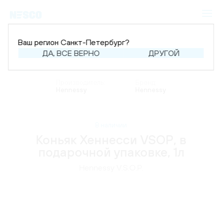
Ваш регион Санкт-Петербург?
ДА, ВСЕ ВЕРНО
ДРУГОЙ
Главная
Каталог
Крепкий алкоголь
Коньяк
Производитель:
Бренд:
Hennessy
Hennessy
В наличии
Коньяк Хеннесси VSOP, в
подарочной упаковке, 1л
Hennessy V.S.O.P.