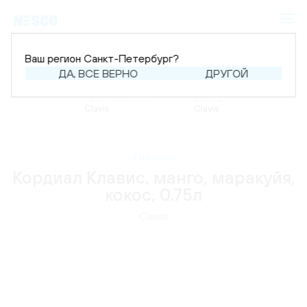
Ваш регион Санкт-Петербург?
ДА, ВСЕ ВЕРНО
ДРУГОЙ
Главная
Каталог
Напитки
Кордиалы
Производитель:
Бренд:
Clavis
Clavis
В наличии
Кордиал Клавис, манго, маракуйя,
кокос, 0.75л
Clavis