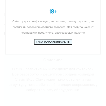
18+
Гастрономическое сопровождение
Рекомендуем сочетания с джином, водкой и ромом, а также для
Сайт содержит информацию, не рекомендованную для лиц, не
коктейлей на игристом вине и содовой.
достигших совершеннолетнего возраста. Для доступа на сайт
Дегустационные характеристики
подтвердите, пожалуйста, свое совершеннолетие.
Тропический
Мне исполнилось 18
Карта
Описание
Clavis - селективный ингредиент для коктейлей.
Все разработки и рецептура создана командой
Clavis. Вкус Clavis имеет многоступенчатую
структуру, чего добились благодаря современному
лабораторному оборудованию.