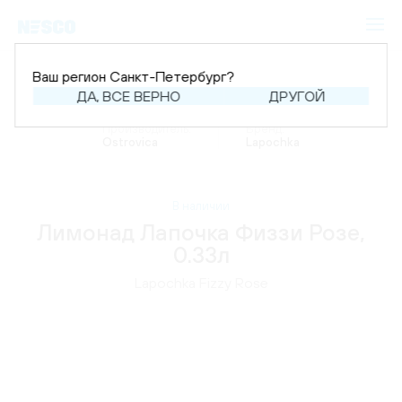
Ваш регион Санкт-Петербург?
ДА, ВСЕ ВЕРНО
ДРУГОЙ
Главная
Каталог
Напитки
Лимонад
Производитель:
Бренд:
Ostrovica
Lapochka
В наличии
Лимонад Лапочка Физзи Розе,
0.33л
Lapochka Fizzy Rose