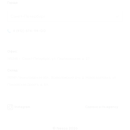
Города
Санкт-Петербург
8 (812) 676-98-00
Офис:
195248 г. Санкт-Петербург, ул. Партизанская, д. 27
Склад:
193149 Ленинградская обл., Всеволожский р-н, д. Новосаратовка, ул.
Покровская Дорога, д. 8А.
Instagram
Сделано в
its.agency
© Nesco 2026