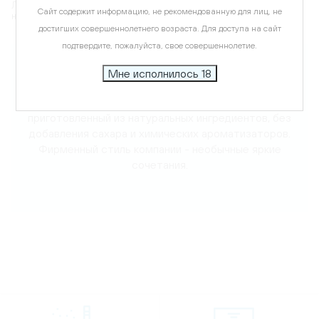
Лимонад с изысканным, но игривым характером благодаря
Сайт содержит информацию, не рекомендованную для лиц, не
нежному винограду, ноткам клубники и освежающей сладости.
достигших совершеннолетнего возраста. Для доступа на сайт
подтвердите, пожалуйста, свое совершеннолетие.
Карта
Мне исполнилось 18
Описание
«Lapochka» - безалкогольный лимонад,
приготовленный из натуральных ингредиентов, без
добавления сахара и химических ароматизаторов.
Фирменный стиль компании - необычные яркие
сочетания.