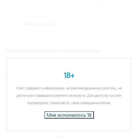
Регион:
Минская область
Гастрономическое сопровождение
настойка служит прекрасным аперитивом, подается к рыбе, мясу,
закускам, соленьям.
18+
Дегустационные характеристики
настойка имеет полную, гармоничную структуру и выраженный
Сайт содержит информацию, не рекомендованную для лиц, не
вкус целебных трав.
достигших совершеннолетнего возраста. Для доступа на сайт
подтвердите, пожалуйста, свое совершеннолетие.
Карта
Мне исполнилось 18
Цветовая гамма:
светло-золотистый
Температура подачи:
10 C