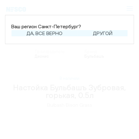
Ваш регион Санкт-Петербург?
ДА, ВСЕ ВЕРНО
ДРУГОЙ
Главная
Каталог
Крепкий алкоголь
Настойка
Производитель:
Бренд:
Дионис
Бульбашъ
В наличии
Настойка Бульбашъ Зубровая,
горькая, 0.5л
Bulbash Bison Grass