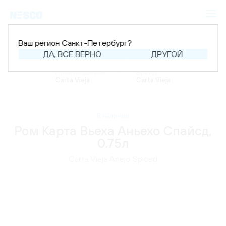
Ваш регион Санкт-Петербург?
ДА, ВСЕ ВЕРНО
ДРУГОЙ
Главная
Каталог
Крепкий алкоголь
Ром
Производитель:
Бренд:
Carta Vieja
Carta Vieja
В наличии
Ром Карта Вьеха Аньехо Спайсд,
0.75л
Carta Vieja Anejo Spiced