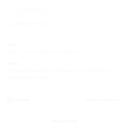
Санкт-Петербург
8 (812) 676-98-00
Офис:
195248 г. Санкт-Петербург, ул. Партизанская, д. 27
Склад:
193149 Ленинградская обл., Всеволожский р-н, д. Новосаратовка, ул.
Покровская Дорога, д. 8А.
Instagram
Сделано в
its.agency
© Nesco 2026