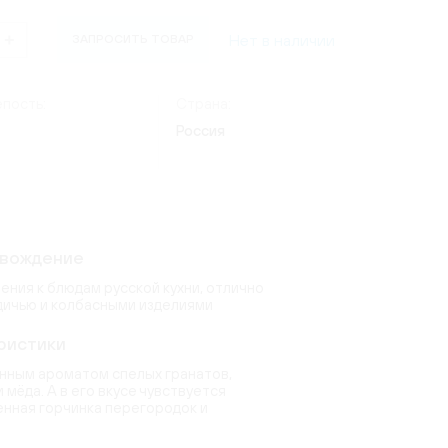
(24)
Россия
(4)
ate
Нет в наличии
ЗАПРОСИТЬ ТОВАР
ческий
Италия
(7)
os Lima
)
(9)
(8)
Германия
(20)
1)
(3)
пость:
Страна:
erg
quot
(2)
Россия
(15)
6)
6)
ndon
(2)
(14)
uet
toni
(9)
овождение
(2)
)
ения к блюдам русской кухни, отлично
 дичью и колбасными изделиями
ристики
нным ароматом спелых гранатов,
мёда. А в его вкусе чувствуется
енная горчинка перегородок и